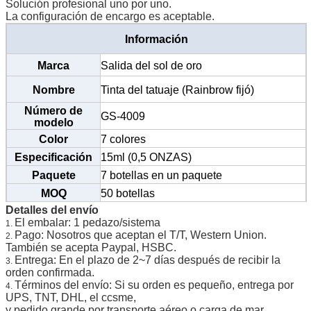
Solución profesional uno por uno.
La configuración de encargo es aceptable.
Información
Marca
Salida del sol de oro
Nombre
Tinta del tatuaje (Rainbrow fijó)
Número de
GS-4009
modelo
Color
7 colores
Especificación
15ml (0,5 ONZAS)
Paquete
7 botellas en un paquete
MOQ
50 botellas
Detalles del envío
El embalar: 1 pedazo/sistema
1.
Pago: Nosotros que aceptan el T/T, Western Union.
2.
También se acepta Paypal, HSBC.
Entrega: En el plazo de 2~7 días después de recibir la
3.
orden confirmada.
Términos del envío: Si su orden es pequeño, entrega por
4.
UPS, TNT, DHL, el ccsme,
y pedido grande por transporte aéreo o carga de mar.