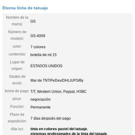
Eterna tinta de tatuaje
Nombre de la
GS
marca:
Número de
GS-4009
modelo:
color:
7 colores
contenido:
botella de ml 15
Lugar de
ESTADOS UNIDOS
origen:
Gastos de
Mar de TNT/FeDex/DHL/UPS/By
envío:
forma de pago:
T/T, Western Union, Paypal, HSBC
pirce:
negociación
Función:
Permanente
Plazo de
7 días después del pago
expedición:
Alta luz:
tinta en colores pastel del tatuaje
,
sistemas profesionales de la tinta del tatuaje