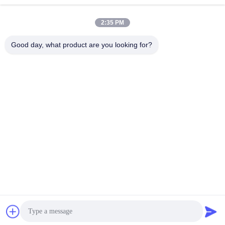
2:35 PM
Good day, what product are you looking for?
do
La salud permanente determinada del maquillaje de la tinta eterna en colores
pastel del tatuaje ninguna se descolora duración del efecto
Cambie la lengua
Spanish
Inicio
|
sobre nosotros
|
Mapa del Sitio
|
Privacy Policy
Visión de escritorio
Copyright © 2019 - 2026 Golden Sunrise International Co., Limited.
All rights reserved.
Chatea