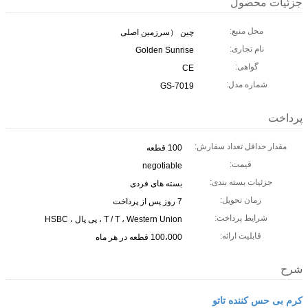
جزئیات محصول
محل منبع:
چین （سرزمین اصلی
نام تجاری:
Golden Sunrise
گواهی:
CE
شماره مدل:
GS-7019
پرداخت
مقدار حداقل تعداد سفارش:
100 قطعه
قیمت:
negotiable
جزئیات بسته بندی:
بسته های فردی
زمان تحویل:
7 روز پس از پرداخت
شرایط پرداخت:
T / T ، Western Union ، پی پال ، HSBC
قابلیت ارائه:
100،000 قطعه در هر ماه
شرح
کرم بی حس کننده تاتو