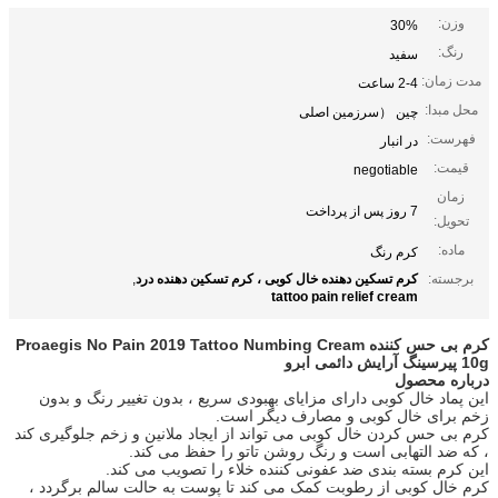
وزن:
30%
رنگ:
سفید
مدت زمان:
2-4 ساعت
محل مبدا:
چین （سرزمین اصلی
فهرست:
در انبار
قیمت:
negotiable
زمان
7 روز پس از پرداخت
تحویل:
ماده:
کرم رنگ
برجسته:
کرم تسکین دهنده خال کوبی ، کرم تسکین دهنده درد
,
tattoo pain relief cream
کرم بی حس کننده Proaegis No Pain 2019 Tattoo Numbing Cream
10g پیرسینگ آرایش دائمی ابرو
درباره محصول
این پماد خال کوبی دارای مزایای بهبودی سریع ، بدون تغییر رنگ و بدون
زخم برای خال کوبی و مصارف دیگر است.
کرم بی حس کردن خال کوبی می تواند از ایجاد ملانین و زخم جلوگیری کند
، که ضد التهابی است و رنگ روشن تاتو را حفظ می کند.
این کرم بسته بندی ضد عفونی کننده خلاء را تصویب می کند.
کرم خال کوبی از رطوبت کمک می کند تا پوست به حالت سالم برگردد ،