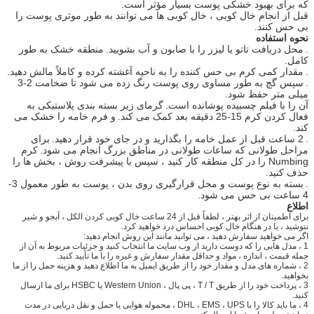
که برای بهبود خشکی پوست بسیار مؤثر است.
قبل از انجام خال کوبی ، خال کوبی ها می توانند به طور موثری پوست را
بی حس کنند.
نحوه استفاده
.
محل دریافت تاتو یا لیزر را با صابون و آب بشویید.
منطقه خشک به طور
کامل.
.
مقدار کمی کرم بی حس کننده را به ناحیه آغشته کرده و کاملاً مالش دهید.
.
سپس گچ به طور مساوی روی پوست رنگ زده می شود تا ضخامت 2-3
میلی متر حفظ شود.
آن را با فیلم چسبیده پوشانده است.
گرمای زیر بسته بندی پلاستیکی به
فعال کردن کرم 15-25 دقیقه بعد کمک می کند.
و فرم خامه را خشک می
کند.
.
2 ساعت قبل از عمل خامه را بگذارید و در جای خود قرار دهید.
برای
مراحل طولانی که ساعات طولانی در مناطق بزرگ انجام می شود.
کرم
Numbing را در کل منطقه کار کنید ، سپس با پیشرفت روش ، بخش ها را
حذف کنید.
.
بسته به نوع پوست و محل قرارگیری روی بدن ، پوست به طور معمول 3-
4 ساعت بی حس می شود.
اطلاع
برای اطمینان از اثر بهتر ، لطفاً قبل از 24 ساعت خال کوبی کردن الکل ، آبجو و شیر
ننوشید ، یا در هنگام خال کوبی احساس درد خواهید کرد.
اگر می خواهید سفارش دهید ، می توانید مانند این روش انجام دهید:
1 ، مدل هایی را که دوست دارید از وب سایت ما انتخاب کنید و جزئیات مربوط به آن از
جمله قیمت ، اندازه ، مواد و حداقل مقدار سفارش و غیره را با ما تأیید کنید.
2 ، شماره های مدل و مقدار خود را از طریق ایمیل به ما اطلاع دهید و هزینه حمل را از ما
بخواهید.
3 ، پرداخت خود را از طریق T / T ، پی پال ، Western Union یا HSBC برای ما ارسال
کنید.
4 ، ما باید کالا را با DHL ، EMS ، UPS ، محموله هوایی یا حمل و نقل دریایی در مدت