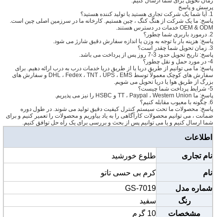
زمان تحویل برای شما ارسال کنیم.
پرسش و پاسخ
1. آیا شما یک شرکت تجاری هستید یا تولید کننده هستید؟
پاسخ: ما یک شرکت از هنگ کنگ ، چین هستیم. کارخانه ما در سرزمین اصلی چین است.
OEM & ODM خدمات در دسترس هستند.
2. درمورد باربری شما چطور؟
پاسخ: هزینه بار با توجه به وزن یا اندازه سفارش دقیق شارژ می شود.
3. زمان تحویل شما چقدر است؟
پاسخ: تاریخ تحویل حدود 3-7 روز پس از پرداخت می باشد.
4- در مورد حمل و نقل چطور؟
پاسخ: ما می توانیم از طریق دریا یا از طریق دریا خدمات درب به درب ارائه دهیم. برای
سفارش های کوچک معمولاً توسط DHL ، Fedex ، TNT ، UPS ، EMS و سفارش های
بزرگ از طریق هوا یا دریا تحویل می شویم.
5- شرایط پرداخت شما چیست؟
پاسخ: ما TT ، Paypal ، Western Union و HSBC را نیز می پذیریم.
6. چگونه با معیوب مقابله کنیم؟
پاسخ: محصولات ما تحت سیستم کنترل کیفیت دقیق تولید می شوند. در طول دوره
ضمانت ، می توانیم محصولات کارآگاهی را به یاد بیاوریم و محصولات را تعمیر کنیم و برای
شما ارسال کنیم و یا می توانیم پس از بحث و بررسی برای یک راه حل توافق کنیم.
اطلاعات
نام تجاری
طلوع خورشید
نام
کرم بی حسی تاتو
شماره مدل
GS-7019
رنگ
سفید
مشخصات
10 گرم