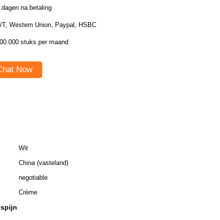
 dagen na betaling
/T, Western Union, Paypal, HSBC
00.000 stuks per maand
Chat Now
Wit
China (vasteland)
negotiable
Crème
spijn