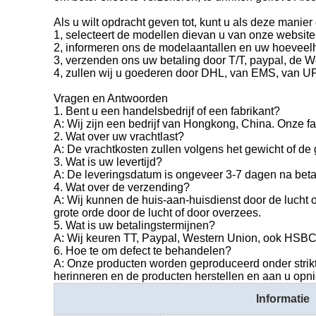
Als u wilt opdracht geven tot, kunt u als deze manier
1, selecteert de modellen dievan u van onze website 
2, informeren ons de modelaantallen en uw hoeveelh
3, verzenden ons uw betaling door T/T, paypal, de 
4, zullen wij u goederen door DHL, van EMS, van UPS
Vragen en Antwoorden
1. Bent u een handelsbedrijf of een fabrikant?
A: Wij zijn een bedrijf van Hongkong, China. Onze 
2. Wat over uw vrachtlast?
A: De vrachtkosten zullen volgens het gewicht of de 
3. Wat is uw levertijd?
A: De leveringsdatum is ongeveer 3-7 dagen na beta
4. Wat over de verzending?
A: Wij kunnen de huis-aan-huisdienst door de lucht
grote orde door de lucht of door overzees.
5. Wat is uw betalingstermijnen?
A: Wij keuren TT, Paypal, Western Union, ook HSBC
6. Hoe te om defect te behandelen?
A: Onze producten worden geproduceerd onder strikt 
herinneren en de producten herstellen en aan u opn
Informatie