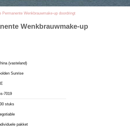
ie Permanente Wenkbrauwmake-up doordringt
manente Wenkbrauwmake-up
hina (vasteland)
olden Sunrise
CE
s-7019
00 stuks
egotiable
ndividuele pakket