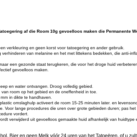
 Tatoegering af die Room 10g gevoelloos maken die Permanente
een verkleuring en geen korst voor tatoegering en ander gebruik.
erhinderen van melanine en het met littekens bedekken, die anti-infl
aar een gezonde staat terugkeren, die voor het droge huid verbeteren z
fectief gevoelloos maken.
zeep en water ontvangen. Droog volledig gebied.
 van room op het gebied en de oneffenheid in toe.
-3 mm in dikte te handhaven.
 plastic omslaghulp activeert de room 15-25 minuten later. en levens
ure. Voor lange procedures die uren over grote gebieden duren; pas he
cedure vordert.
wordt verwijderd uit gevoelloos gemaakte huid afhankelijk van huidtype 
ohol, Bier en geen Melk vóór 24 uren van het Tatoeëren, of u zul