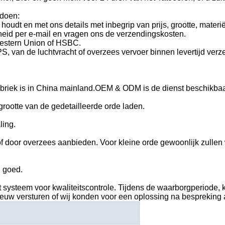
 doen:
houdt en met ons details met inbegrip van prijs, grootte, mate
eid per e-mail en vragen ons de verzendingskosten.
Western Union of HSBC.
, van de luchtvracht of overzees vervoer binnen levertijd verz
fabriek is in China mainland.OEM & ODM is de dienst beschikbaa
grootte van de gedetailleerde orde laden.
ling.
 of door overzees aanbieden. Voor kleine orde gewoonlijk zulle
 goed.
systeem voor kwaliteitscontrole. Tijdens de waarborgperiode, 
ieuw versturen of wij konden voor een oplossing na bespreking