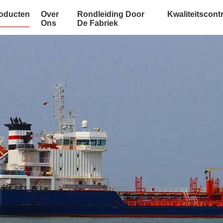
oducten
Over
Rondleiding Door
Kwaliteitscont
Ons
De Fabriek