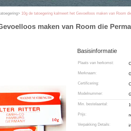
atoegering
>
10g de tatoegering kalmeert het Gevoelloos maken van Room d
et Gevoelloos maken van Room die Per
Basisinformatie
Plaats van herkomst:
C
Merknaam:
G
Certificering:
Modelnummer:
G
Min. bestelaantal:
1
Prijs:
n
Verpakking Details:
i