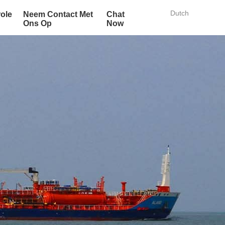
Dutch
role
Neem Contact Met
Chat
Ons Op
Now