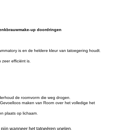
 Wenkbrauwmake-up doordringen
ammatory is en de heldere kleur van tatoegering houdt.
eer efficiënt is.
onderhoud de roomvorm die weg drogen.
t Gevoelloos maken van Room over het volledige het
en plaats op lichaam.
t pijn wanneer het tatoeëren voelen.