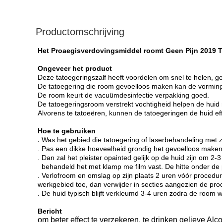
Productomschrijving
Het Proaegisverdovingsmiddel roomt Geen Pijn 2019
Ongeveer het product
Deze tatoegeringszalf heeft voordelen om snel te helen, g
De tatoegering die room gevoelloos maken kan de vorming v
De room keurt de vacuümdesinfectie verpakking goed.
De tatoegeringsroom verstrekt vochtigheid helpen de huid n
Alvorens te tatoeëren, kunnen de tatoegeringen de huid ef
Hoe te gebruiken
.
Was het gebied die tatoegering of laserbehandeling met 
. Pas een dikke hoeveelheid grondig het gevoelloos maken
. Dan zal het pleister opainted gelijk op de huid zijn om 2
behandeld het met klamp me film vast. De hitte onder de
. Verlofroom en omslag op zijn plaats 2 uren vóór proced
werkgebied toe, dan verwijder in secties aangezien de pro
. De huid typisch blijft verkleumd 3-4 uren zodra de room 
Bericht
om beter effect te verzekeren, te drinken gelieve Alc