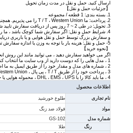
ارسال کنید. حمل و نقل در مدت زمان تحویل
【جزئیات حمل و نقل】
1. بسته بندی: 1 قطعه / مجموعه
2. پرداخت: ما T / T ، Western Union را می پذیریم. همچنین پی پال ، HSBC پذیرفته می شود.
3. تحویل: در طی 2 ~ 7 روز پس از دریافت سفارش تایید شده.
4. شرایط حمل و نقل: اگر سفارش شما کوچک باشد ، ما را با UPS ، TNT ، DHL ، EMS تحویل می دهیم.
و سفارش بزرگ توسط حمل و نقل هوایی و یا باربری دریایی
5- حمل و نقل: هزینه بار با توجه به وزن یا اندازه سفارش تفصیلی شارژ می شود.
【نحوه خرید】
اگر می خواهید سفارش دهید ، می توانید مانند این روش انج
1 ، مدل هایی را که دوست دارید از وب سایت ما انتخاب کنید و جزئیات مربوط به آن از جمله قیمت ، اندازه ، مواد و حداقل مقدار سفارش و غیره را با ما تأیید کنید.
2 ، شماره های مدل و مقدار خود را از طریق ایمیل به ما اطلاع دهید و هزینه حمل را از ما بخواهید.
3 ، پرداخت خود را از طریق T / T ، پی پال ، Western Union یا HSBC برای ما ارسال کنید.
4 ، ما باید کالا را با DHL ، EMS ، UPS ، محموله هوایی یا حمل و نقل دریایی در مدت زمان تحویل برای شما ارسال کنیم.
اطلاعات محصول
نام تجاری
طلوع خورشید
مواد
فولاد ضد زنگ
شماره مدل
GS-102
رنگ
طلا