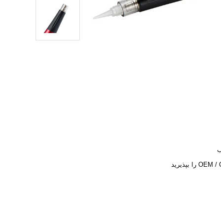
O را بپذیرید