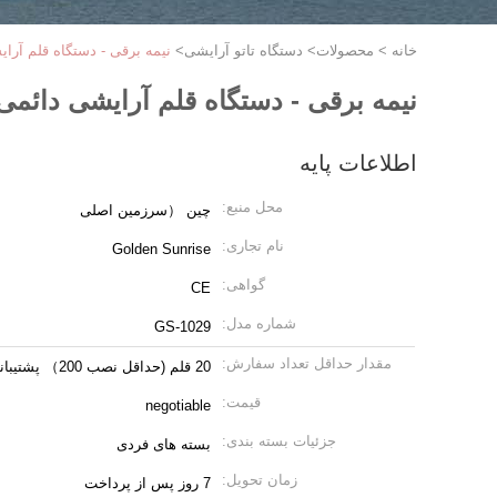
خانه
>
محصولات
>
دستگاه تاتو آرایشی
>
نیمه برقی - دستگاه قلم آرای
نیمه برقی - دستگاه قلم آرایشی دائمی 
اطلاعات پایه
محل منبع:
چین （سرزمین اصلی
نام تجاری:
Golden Sunrise
گواهی:
CE
شماره مدل:
GS-1029
مقدار حداقل تعداد سفارش:
20 قلم (حداقل نصب 200） پشتیبانی
قیمت:
negotiable
جزئیات بسته بندی:
بسته های فردی
زمان تحویل:
7 روز پس از پرداخت