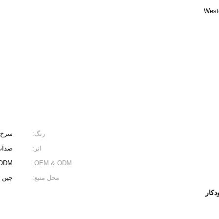
رنگ:
سرخ
اثر:
ضدآب
OEM & ODM:
EM / ODM
محل منبع:
چين
دکار