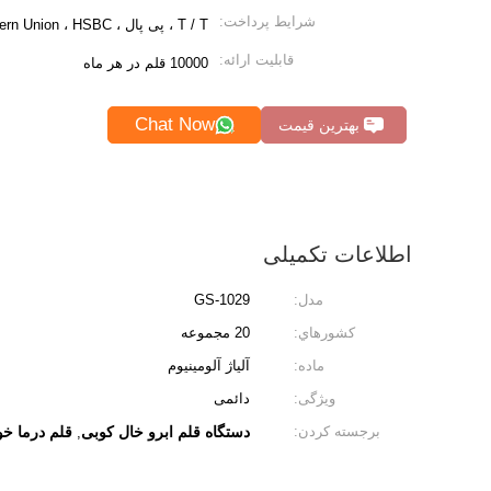
شرایط پرداخت:
T / T ، پی پال ، Western Union ، HSBC
قابلیت ارائه:
10000 قلم در هر ماه
Chat Now
بهترین قیمت
اطلاعات تکمیلی
مدل:
GS-1029
کشورهاي:
20 مجموعه
ماده:
آلیاژ آلومینیوم
ویژگی:
دائمی
برجسته کردن:
دستگاه قلم ابرو خال کوبی
قلم درما خو
,