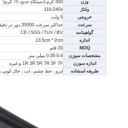
وزن
300 گرم (دستگاه حدود 75 گرم)
ولتاژ
110-240v
خروجی
5 ولت
سرعت
حداکثر سرعت 35000 دور در دقیقه
گواهینامه
CE / SGS / TUV / BV
اندازه
13.5cm * 2cm
MOQ
20 قلم
مشخصات سوزن
0.35-0.4 میلی متر
اندازه سوزن
1R 3R 5R 7R 5F 7F و غیره
طریقه استفاده
ابرو ، خط چشم ، لب ، خال کوبی ب