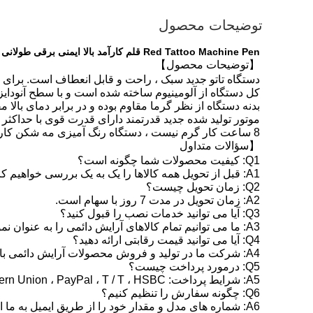
توضیحات محصول
Red Tattoo Machine Pen قلم کارآمد بالا ایمنی برقی طولانی مدت آرایش نیمه دائمی ابرو خال کوبی سایه چشم
【توضیحات محصول】
دستگاه تاتو جدید سبک ، راحت و قابل انعطاف است. برای ت
کل دستگاه از آلومینیوم ساخته شده است و با سطح آنودایز 
بدنه دستگاه از نظر گرما مقاوم بوده و در برابر دمای بالا 
موتور تولید شده جدید قدرتمند دارای قدرت قوی با حداکثر سرعت 35000 دور در 
8 ساعت کار گرم نیست ، دستگاه رنگ آمیزی مه شکن کارآمد است.
【سؤالات متداول
Q1: کیفیت محصولات شما چگونه است؟
A1: قبل از تحویل همه کالاها را یک به یک بررسی خواهیم کرد!
Q2: زمان تحویل چیست؟
A2: زمان تحویل در مدت 7 روز با سهام است.
Q3: آیا می توانید خدمات نصب را قبول کنید؟
A3: ما می توانیم تمام کالاهای آرایش دائمی را به عنوان نمونه شما طراحی کنیم. و با تیم طراحی پیشرفته ، سفارشات نصب شده بسیار استقبال می شود.
Q4: آیا می توانید قیمت رقابتی ارائه دهید؟
A4: شرکت ما در تولید و فروش محصولات آرایش دائمی با کیفیت بالا (خال کوبی) با قیمت کارخانه تخصص دارد. امیدواریم با مشتریان خود موقعیتی برد و برد ایجاد کنیم.
Q5: درمورد پرداخت چیست؟
A5: شرایط پرداخت: Western Union ، PayPal ، T / T ، HSBC و غیره
Q6: چگونه سفارش را تنظیم کنیم؟