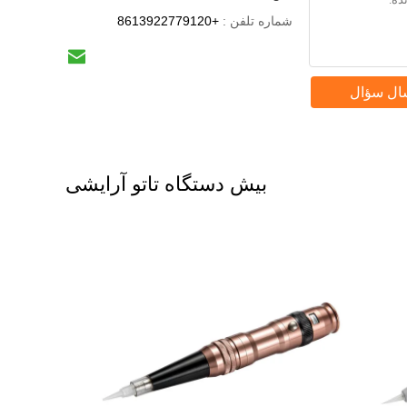
شماره تلفن :
+8613922779120
ال سؤال
بیش دستگاه تاتو آرایشی