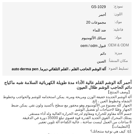
نموذج:
GS-1029
اللون:
أحمر
موك:
مجموعات 20
فاعلية:
ضد للماء
مواد:
سبائك الألومنيوم
OEM & ODM:
قبول oem / odm
ميزة:
دائم
مكان المنشأ:
الصين
تسليط الضوء:
آلة الوشم الحاجب القلم ، القلم التلقائي ديرما
,
auto derma pen
أحمر آلة الوشم القلم عالية الأداء مدة طويلة الكهربائية السلامة شبه ماكياج
دائم الحاجب الوشم ظلال العيون
【وصف المنتج】
آلة الوشم الجديدة خفيفة الوزن ومريحة ومرنة. يمكن استخدامه للوشم والحواجب وخطوط
الشفاه وخطوط العين ، إلخ.
الجهاز كله مصنوع من الألومنيوم وهو محفور مع سطح بأكسيد ولون نقي. يمكن ضبط
الجهاز وفقًا لاحتياجات أو تفضيل الوشم.
جسم الآلة مقاوم للحرارة ومقاوم لدرجة الحرارة العالية وله أداء مستقر.
يمتلك المحرك القوي الجديد القدرة قوة قصوى تبلغ 35000 دورة في الدقيقة.
8 ساعات من العمل ليست ساخنة ، عالية الكفاءة آلة تلوين تعفير.
【التعليمات】
q1: كيف هي نوعية منتجاتك؟