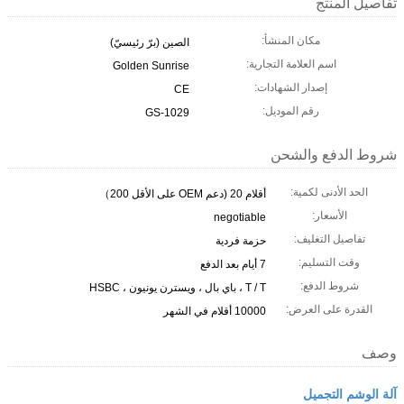
تفاصيل المنتج
مكان المنشأ:
الصين (برّ رئيسيّ)
اسم العلامة التجارية:
Golden Sunrise
إصدار الشهادات:
CE
رقم الموديل:
GS-1029
شروط الدفع والشحن
الحد الأدنى لكمية:
أقلام 20 (دعم OEM على الأقل 200）
الأسعار:
negotiable
تفاصيل التغليف:
حزمة فردية
وقت التسليم:
7 أيام بعد الدفع
شروط الدفع:
T / T ، باي بال ، ويسترن يونيون ، HSBC
القدرة على العرض:
10000 أقلام في الشهر
وصف
آلة الوشم التجميل