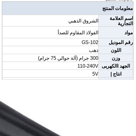
معلومات المنتج
اسم العلامة
الشروق الذهبي
التجارية
مواد
الفولاذ المقاوم للصدأ
رقم الموديل
GS-102
اللون
ذهب
وزن
300 جرام (آلة حوالي 75 جرام)
الجهد االكهربى
110-240V
انتاج |
5V
سرعة
السرعة القصوى 35000 دورة في الدقيقة
شهادة
CE / SGS / TUV / BV
بحجم
13.5CM * 2CM
موك
أقلام 20
مواصفات الإبرة
0.35-0.4mm
حجم الإبرة
1R 3R 5R 7R 5F 7F إلخ.
استعمال
الحاجب ، كحل ، الشفاه ، وشم الجسم الخ