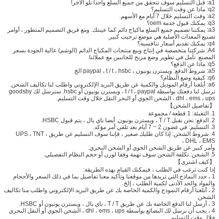
a1: قبل التسليم سوف نتحقق من جميع السلع واحدا تلو الآخر!
q2: ماذا عن وقت التسليم؟
a2: وقت التسليم خلال 7 أيام مع الأسهم.
q3: يمكنك قبول خدمة oem؟
a3: يمكننا تصميم جميع السلع ماكياج دائم كما عينتك. ومع فريق التصميم المتطور ، أوامر
تصنيع المعدات الأصلية هي موضع ترحيب كبير.
q4: يمكنك تقديم أسعار تنافسية؟
A4: شركتنا متخصصة في إنتاج وبيع منتجات المكياج الدائم (الوشم) عالية الجودة بسعر
المصنع. نأمل في تطوير وضع مربح للجانبين مع عملائنا.
q5: ماذا عن الدفع؟
a5: شروط الدفع: ويسترن يونيون ، paypal ، t / t ، hsbc الخ
q6: كيفية وضع النظام؟
a6: أبلغنا أرقام الموديل والكمية عن طريق البريد الإلكتروني واطلب لنا تكاليف الشحن.
ترسل لنا دفعتك بواسطة t / t ، paypal ، ويسترن يونيون أو hsbc. سنرسل لك goodsby
dhl ، ems ، ups ، الشحن الجوي أو البحر النقل خلال وقت التسليم.
【تفاصيل الشحن】
1. التعبئة: 1 قطعة / مجموعة
2. الدفع: نحن نقبل T / T ، ويسترن يونيون. أيضا باي بال ، يتم قبول HSBC.
3. التسليم: في غضون 2 ~ 7 أيام بعد تلقي أمر مؤكد.
4. شروط الشحن: إذا كان طلبك صغير ، فإننا سوف التسليم عن طريق UPS ، TNT ،
DHL ، EMS ،
وأمر كبير عن طريق الشحن الجوي أو الشحن البحري.
5. الشحن: تكلفة الشحن سوف تهمة وفقا لوزن أو حجم النظام التفصيلي.
【كيف اشترى】
إذا كنت ترغب في الطلب ، فيمكنك القيام بهذه الطريقة:
1 ، حدد النماذج التي تريدها من موقعنا وتأكيد معنا تفاصيل بما في ذلك السعر والأحجام
والمواد والحد الأدنى لكمية الطلب ، إلخ.
2 ، أبلغنا أرقام النموذج والكمية الخاصة بك عن طريق البريد الإلكتروني واطلب منا تكاليف
الشحن.
3 ، أرسل لنا الدفع الخاصة بك عن طريق T / T ، باي بال ، ويسترن يونيون أو HSBC.
4 ، يجب أن نرسل لك البضائع بواسطة dhl ، ems ، ups ، الشحن الجوي أو النقل البحري
خلال وقت التسليم.