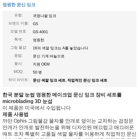
영원한 문신 잉크
유형:
귀영나팔 잉크
브랜드 이름:
GS
모델 번호:
GS-4001
특색:
영원한
그림 물감:
16의 색깔 잉크는 A를 놓았습니다
용법:
문신 기계 바늘으로
봉사:
지원 OEM
MOQ:
50 병
하이 라이트:
문신 색깔 잉크 세트
,
직업적인 문신 잉크 세트
한국 분말 눈썹 영원한 메이크업 문신 잉크 장비 세트를
microblading 3D 눈섭
이 제품은 미국에서 수입됩니다
제품 사용법
까만 Ophis 그림물감 물자를 안개로 덮이는 교차하는 검정은
안개가 안개로 발전하는을 위해 디자인된 매끄럽고 매끄러운
매트 조차 특별히 고품질 색깔 물자를 이용하게 직업적인 문신