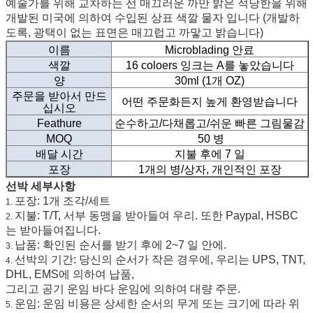
예술가를 위해 교차하는 선 매끄러운 까만 밝은 적당한을 위해
개발된 미국에 의하여 수입된 상표 색깔 물자 입니다 (개발하
도록, 광택이 없는 표면은 매끄럽고 까맣고 밝습니다)
이름
Microblading 안료
색깔
16 coloers 잉크는 A를 놓았습니다
양
30ml (1개 OZ)
주문을 받아서 만드
어떤 주문화든지 높게 환영받습니다
십시오
Feathure
순수하고/다채롭고/쉬운 빠른 그림물감
MOQ
50 병
배달 시간
지불 후에 7 일
포장
1개의 병/상자, 개인적인 포장
선박 세부사항
포장: 1개 조각/세트
1.
지불: T/T, 서부 동맹을 받아들여 우리. 또한 Paypal, HSBC
2.
는 받아들여집니다.
납품: 확인된 순서를 받기 후에 2~7 일 안에.
3.
선박의 기간: 당신의 순서가 작은 경우에, 우리는 UPS, TNT,
4.
DHL, EMS에 의하여 납품,
그리고 공기 운임 바다 운임에 의하여 대량 주문.
운임: 운임 비용은 상세한 순서의 무게 또는 크기에 따라 위
5.