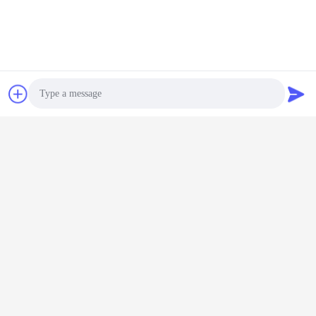
꼬리표:
직업적인 문신 잉크 세트
,
파스텔 화가 문신 잉크
,
문신 색깔 잉크 세트
가장 저렴 한 가격 으로
잡담
직업적인 문신 잉크는 3D 눈섭
Microblading UV 치료 산성 저항하
는 놓습니다
채팅
Photo
Video Call
더 많은 것
영원한 문신 잉크
Audio Call