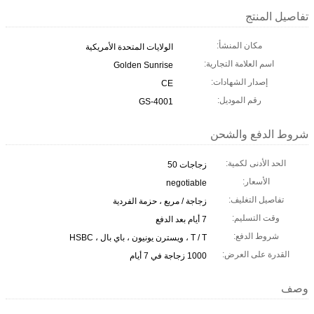
تفاصيل المنتج
مكان المنشأ:
الولايات المتحدة الأمريكية
اسم العلامة التجارية:
Golden Sunrise
إصدار الشهادات:
CE
رقم الموديل:
GS-4001
شروط الدفع والشحن
الحد الأدنى لكمية:
زجاجات 50
الأسعار:
negotiable
تفاصيل التغليف:
زجاجة / مربع ، حزمة الفردية
وقت التسليم:
7 أيام بعد الدفع
شروط الدفع:
T / T ، ويسترن يونيون ، باي بال ، HSBC
القدرة على العرض:
1000 زجاجة في 7 أيام
وصف