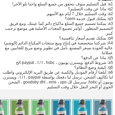
a1: قبل التسليم سوف نتحقق من جميع السلع واحدا تلو الآخر!
q2: ماذا عن وقت التسليم؟
a2: وقت التسليم خلال 7 أيام مع الأسهم.
q3: يمكنك قبول خدمة oem؟
a3: يمكننا تصميم جميع السلع ماكياج دائم كما عينتك.
ومع فريق
التصميم المتطور ، أوامر تصنيع المعدات الأصلية هي موضع ترحيب
كبير.
q4: يمكنك تقديم أسعار تنافسية؟
A4: شركتنا متخصصة في إنتاج وبيع منتجات المكياج الدائم (الوشم)
عالية الجودة بسعر المصنع.
نأمل في تطوير وضع مربح للجانبين مع
عملائنا.
q5: ماذا عن الدفع؟
a5: شروط الدفع: ويسترن يونيون ، paypal ، t / t ، hsbc الخ
q6: كيفية وضع النظام؟
a6: أبلغنا أرقام الموديل والكمية عن طريق البريد الإلكتروني واطلب
لنا تكاليف الشحن. ترسل لنا دفعتك بواسطة t / t ، paypal ، ويسترن
يونيون أو hsbc. سنرسل لك goodsby dhl ، ems ، ups ، الشحن
الجوي أو البحر النقل خلال وقت التسليم.