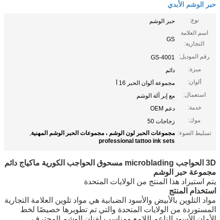
حبر الوشم الأبدي
نوع:
حبر الوشم
اسم العلامة
GS
التجارية:
رقم الموديل:
GS-4001
ميزة:
دائم
ألوان:
مجموعة ألوان الحبر 16 أ
استعمال:
مع إبر آلة الوشم
خدمة:
دعم OEM
موك:
زجاجات 50
تسليط الضوء:
مجموعات الحبر لون الوشم ، مجموعات الحبر الوشم المهنية
,
professional tattoo ink sets
3D الحواجب microblading مسحوق الحواجب الكورية ماكياج دائم
مجموعة حبر الوشم
يتم استيراد هذا المنتج من الولايات المتحدة
استخدام المنتج
مواد التلوين بالأبيض والأسود الضبابية هي مواد تلوين العلامة التجارية
المستوردة من الولايات المتحدة والتي تم تطويرها خصيصًا لخط
الأمان الأسود الناعم اللامع ومناسب لفنان الوشم المحترف