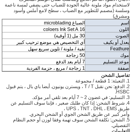
لاستخدام مواد ملونة عالية الجودة للضباب حتى يضفي لمسة ناعمة
وسلسة (مصمم للتطوير مع الضباب ، سطح لامع أملس وأسود
ومشرق)
اسم
الصباغ microblading
اللون
16 coloers Ink Set A
الصوت
30 مل (1 أوقية)
يعدل أو يكيف
أي التخصيص هي موضع ترحيب كبير
Feathure
نقية / ملونة / تلوين سريع سهل
موك
50 زجاجة
موعد التسليم
7 أيام بعد الدفع
صفقة
1 زجاجة / مربع ، حزمة الفردية
تفاصيل الشحن
1. التعبئة: 1 قطعة / مجموعة
2. الدفع: نحن نقبل T / T ، ويسترن يونيون.
أيضا باي بال ، يتم قبول
HSBC.
3. التسليم: في غضون 2 ~ 7 أيام بعد تلقي أمر مؤكد.
4. شروط الشحن: إذا كان طلبك صغير ، فإننا سوف التسليم عن
طريق UPS ، TNT ، DHL ، EMS ،
وأمر كبير عن طريق الشحن الجوي أو الشحن البحري.
5. الشحن: تكلفة الشحن سوف تهمة وفقا لوزن أو حجم النظام
التفصيلي.
التعليمات