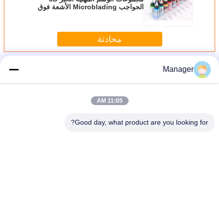
الحواجب Microblading الأشعة فوق
البنفسجية علاج حمض مقاومة
محادثة
أكثر
حبر الوشم الأبدي
Manager
11:05 AM
Good day, what product are you looking for?
غير اللغة
Arabic