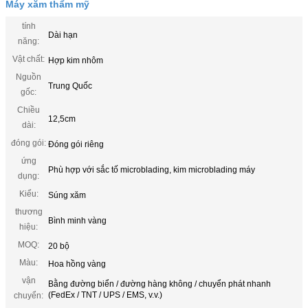
Máy xăm thẩm mỹ
tính
Dài hạn
năng:
Vật chất:
Hợp kim nhôm
Nguồn
Trung Quốc
gốc:
Chiều
12,5cm
dài:
đóng gói:
Đóng gói riêng
ứng
Phù hợp với sắc tố microblading, kim microblading máy
dụng:
Kiểu:
Súng xăm
thương
Bình minh vàng
hiệu:
MOQ:
20 bộ
Màu:
Hoa hồng vàng
vận
Bằng đường biển / đường hàng không / chuyển phát nhanh
(FedEx / TNT / UPS / EMS, v.v.)
chuyển: