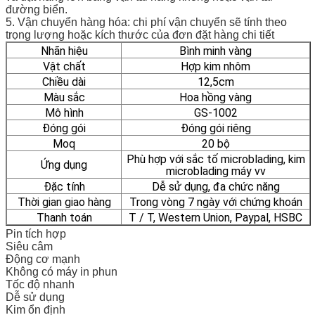
đường biển.
5. Vận chuyển hàng hóa: chi phí vận chuyển sẽ tính theo
trọng lượng hoặc kích thước của đơn đặt hàng chi tiết
Nhãn hiệu
Bình minh vàng
Vật chất
Hợp kim nhôm
Chiều dài
12,5cm
Màu sắc
Hoa hồng vàng
Mô hình
GS-1002
Đóng gói
Đóng gói riêng
Moq
20 bộ
Phù hợp với sắc tố microblading, kim
Ứng dụng
microblading máy vv
Đặc tính
Dễ sử dụng, đa chức năng
Thời gian giao hàng
Trong vòng 7 ngày với chứng khoán
Thanh toán
T / T, Western Union, Paypal, HSBC
Pin tích hợp
Siêu câm
Động cơ mạnh
Không có máy in phun
Tốc độ nhanh
Dễ sử dụng
Kim ổn định