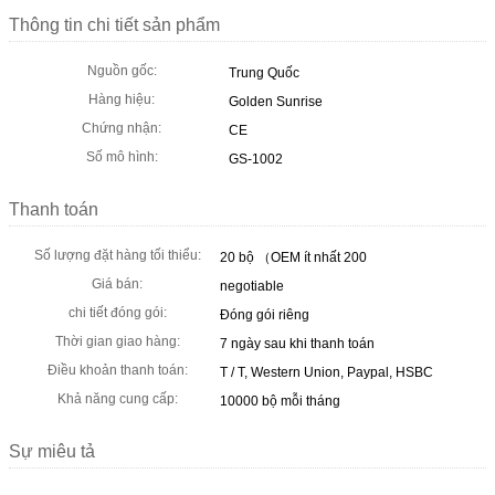
Thông tin chi tiết sản phẩm
Nguồn gốc:
Trung Quốc
Hàng hiệu:
Golden Sunrise
Chứng nhận:
CE
Số mô hình:
GS-1002
Thanh toán
Số lượng đặt hàng tối thiểu:
20 bộ （OEM ít nhất 200
Giá bán:
negotiable
chi tiết đóng gói:
Đóng gói riêng
Thời gian giao hàng:
7 ngày sau khi thanh toán
Điều khoản thanh toán:
T / T, Western Union, Paypal, HSBC
Khả năng cung cấp:
10000 bộ mỗi tháng
Sự miêu tả