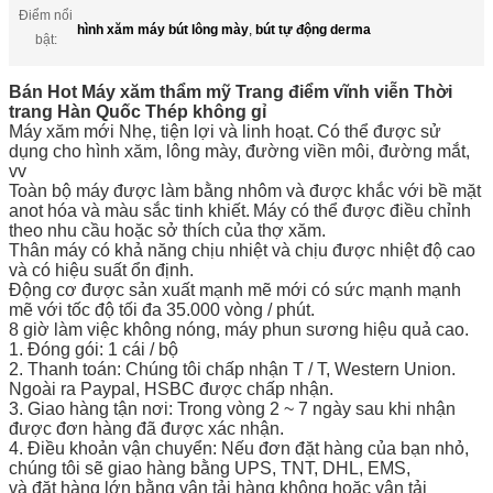
Điểm nổi
hình xăm máy bút lông mày
,
bút tự động derma
bật:
Bán Hot Máy xăm thẩm mỹ Trang điểm vĩnh viễn Thời
trang Hàn Quốc Thép không gỉ
Máy xăm mới Nhẹ, tiện lợi và linh hoạt.
Có thể được sử
dụng cho hình xăm, lông mày, đường viền môi, đường mắt,
vv
Toàn bộ máy được làm bằng nhôm và được khắc với bề mặt
anot hóa và màu sắc tinh khiết.
Máy có thể được điều chỉnh
theo nhu cầu hoặc sở thích của thợ xăm.
Thân máy có khả năng chịu nhiệt và chịu được nhiệt độ cao
và có hiệu suất ổn định.
Động cơ được sản xuất mạnh mẽ mới có sức mạnh mạnh
mẽ với tốc độ tối đa 35.000 vòng / phút.
8 giờ làm việc không nóng, máy phun sương hiệu quả cao.
1. Đóng gói: 1 cái / bộ
2. Thanh toán: Chúng tôi chấp nhận T / T, Western Union.
Ngoài ra Paypal, HSBC được chấp nhận.
3. Giao hàng tận nơi: Trong vòng 2 ~ 7 ngày sau khi nhận
được đơn hàng đã được xác nhận.
4. Điều khoản vận chuyển: Nếu đơn đặt hàng của bạn nhỏ,
chúng tôi sẽ giao hàng bằng UPS, TNT, DHL, EMS,
và đặt hàng lớn bằng vận tải hàng không hoặc vận tải