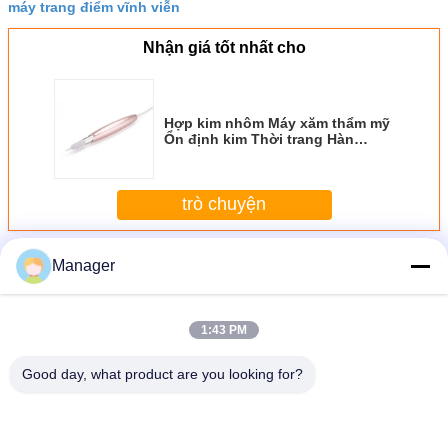
máy trang điểm vĩnh viễn
Nhận giá tốt nhất cho
Hợp kim nhôm Máy xăm thẩm mỹ
Ổn định kim Thời trang Hàn
Quốc
trò chuyện
Hơn
Máy xăm thẩm mỹ
Manager
1:43 PM
Good day, what product are you looking for?
Máy xăm vàng mỹ phẩm Inox điện bán vĩnh viễn