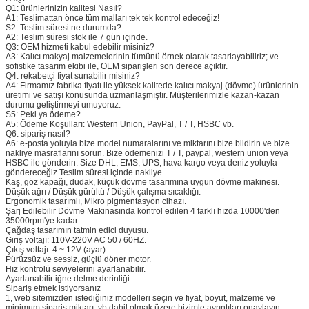
Q1: ürünlerinizin kalitesi Nasıl?
A1: Teslimattan önce tüm malları tek tek kontrol edeceğiz!
S2: Teslim süresi ne durumda?
A2: Teslim süresi stok ile 7 gün içinde.
Q3: OEM hizmeti kabul edebilir misiniz?
A3: Kalıcı makyaj malzemelerinin tümünü örnek olarak tasarlayabiliriz; ve
sofistike tasarım ekibi ile, OEM siparişleri son derece açıktır.
Q4: rekabetçi fiyat sunabilir misiniz?
A4: Firmamız fabrika fiyatı ile yüksek kalitede kalıcı makyaj (dövme) ürünlerinin
üretimi ve satışı konusunda uzmanlaşmıştır. Müşterilerimizle kazan-kazan
durumu geliştirmeyi umuyoruz.
S5: Peki ya ödeme?
A5: Ödeme Koşulları: Western Union, PayPal, T / T, HSBC vb.
Q6: sipariş nasıl?
A6: e-posta yoluyla bize model numaralarını ve miktarını bize bildirin ve bize
nakliye masraflarını sorun. Bize ödemenizi T / T, paypal, western union veya
HSBC ile gönderin. Size DHL, EMS, UPS, hava kargo veya deniz yoluyla
göndereceğiz Teslim süresi içinde nakliye.
Kaş, göz kapağı, dudak, küçük dövme tasarımına uygun dövme makinesi.
Düşük ağrı / Düşük gürültü / Düşük çalışma sıcaklığı.
Ergonomik tasarımlı, Mikro pigmentasyon cihazı.
Şarj Edilebilir Dövme Makinasında kontrol edilen 4 farklı hızda 10000'den
35000rpm'ye kadar.
Çağdaş tasarımın tatmin edici duyusu.
Giriş voltajı: 110V-220V AC 50 / 60HZ.
Çıkış voltajı: 4 ~ 12V (ayar).
Pürüzsüz ve sessiz, güçlü döner motor.
Hız kontrolü seviyelerini ayarlanabilir.
Ayarlanabilir iğne delme derinliği.
Sipariş etmek istiyorsanız
1, web sitemizden istediğiniz modelleri seçin ve fiyat, boyut, malzeme ve
minimum sipariş miktarı, vb dahil olmak üzere bizimle ayrıntıları onaylayın