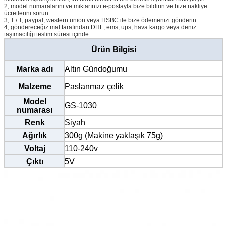
2, model numaralarını ve miktarınızı e-postayla bize bildirin ve bize nakliye
ücretlerini sorun.
3, T / T, paypal, western union veya HSBC ile bize ödemenizi gönderin.
4, göndereceğiz mal tarafından DHL, ems, ups, hava kargo veya deniz
taşımacılığı teslim süresi içinde
Ürün Bilgisi
Marka adı
Altın Gündoğumu
Malzeme
Paslanmaz çelik
Model
GS-1030
numarası
Renk
Siyah
Ağırlık
300g (Makine yaklaşık 75g)
Voltaj
110-240v
Çıktı
5V
hız
Maksimum hız 35000 RPM
belgeleme
CE / SGS / TÜV / BV
Boyut
13.5cm * 2cm
Adedi
20 kalem