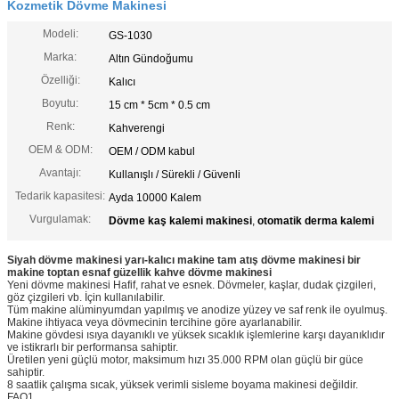
Kozmetik Dövme Makinesi
Modeli:
GS-1030
Marka:
Altın Gündoğumu
Özelliği:
Kalıcı
Boyutu:
15 cm * 5cm * 0.5 cm
Renk:
Kahverengi
OEM & ODM:
OEM / ODM kabul
Avantajı:
Kullanışlı / Sürekli / Güvenli
Tedarik kapasitesi:
Ayda 10000 Kalem
Vurgulamak:
Dövme kaş kalemi makinesi
,
otomatik derma kalemi
Siyah dövme makinesi yarı-kalıcı makine tam atış dövme makinesi bir
makine toptan esnaf güzellik kahve dövme makinesi
Yeni dövme makinesi Hafif, rahat ve esnek. Dövmeler, kaşlar, dudak çizgileri,
göz çizgileri vb. İçin kullanılabilir.
Tüm makine alüminyumdan yapılmış ve anodize yüzey ve saf renk ile oyulmuş.
Makine ihtiyaca veya dövmecinin tercihine göre ayarlanabilir.
Makine gövdesi ısıya dayanıklı ve yüksek sıcaklık işlemlerine karşı dayanıklıdır
ve istikrarlı bir performansa sahiptir.
Üretilen yeni güçlü motor, maksimum hızı 35.000 RPM olan güçlü bir güce
sahiptir.
8 saatlik çalışma sıcak, yüksek verimli sisleme boyama makinesi değildir.
FAQ1