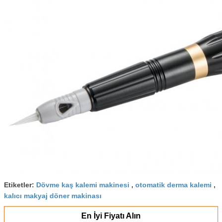
İğne özellikleri
0.35-0.4mm
İğne boyutu
1R 3R 5R 7R 5F 7F vs.
kullanım
Kaş, eyeliner, dudak, vücut dövme vb
Etiketler:
Dövme kaş kalemi makinesi
,
otomatik derma kalemi
,
kalıcı makyaj döner makinası
En İyi Fiyatı Alın