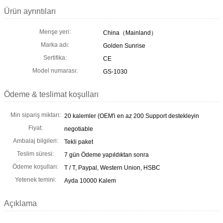
Ürün ayrıntıları
Menşe yeri:
China（Mainland）
Marka adı:
Golden Sunrise
Sertifika:
CE
Model numarası:
GS-1030
Ödeme & teslimat koşulları
Min sipariş miktarı:
20 kalemler (OEM'i en az 200 Support destekleyin
Fiyat:
negotiable
Ambalaj bilgileri:
Tekli paket
Teslim süresi:
7 gün Ödeme yapıldıktan sonra
Ödeme koşulları:
T / T, Paypal, Western Union, HSBC
Yetenek temini:
Ayda 10000 Kalem
Açıklama