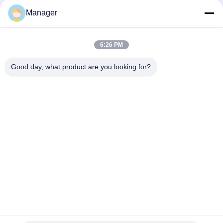
Manager
6:26 PM
Good day, what product are you looking for?
ครีมบำรุงมึนเมา, ครีมบำรุงริมฝีปาก
เปลี่ยนภาษา
Thai
บ้าน
|
เกี่ยวกับเรา
|
แผนผังเว็บไซต์
|
Privacy Policy
สก์ท็อปดู
Copyright © 2019 - 2026 Golden Sunrise International Co., Limited.
All rights reserved.