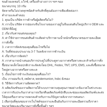
ขนด้วยเลเซอร์, แว็กซ์, เครื่องสำอางถาวร ฯลฯ ของ
ขนาดบรรจุ: 10 กรัม
จัดหาครีมไม่ปวดทุกชนิดสำหรับสักที่คุณต้องการเพียงติดต่อเรา
คำถามและคำตอบ
1. คุณเป็น บริษัท การค้าหรือผู้ผลิตหรือไม่?
A: เราเป็น บริษัท จากฮ่องกงจีนโรงงานของเราอยู่ในจีนแผ่นดินใหญ่บริการ OEM และ
ODM ที่มีอยู่
2. เกี่ยวกับค่าขนส่งของคุณ?
A: ค่าใช้จ่ายการขนส่งสินค้าจะคิดค่าบริการตามน้ำหนักหรือขนาดของรายละเอียด
การสั่งซื้อ
3. เวลาการจัดส่งของคุณคืออะไรหรือไม่
A: วันที่ส่งมอบประมาณ 3-7 วันหลังจากการชำระเงิน
4. เกี่ยวกับการจัดส่ง?
A: เราสามารถนำเสนอบริการประตูไปที่ประตูทางอากาศหรือทางทะเล สำหรับการสั่ง
ซื้อขนาดเล็กโดยปกติเราจะจัดส่งโดย DHL, Fedex, TNT, UPS, EMS, และสั่งซื้อขนาด
ใหญ่ทางอากาศหรือทางทะเล
5. เงื่อนไขการชำระเงินของคุณคืออะไร?
เป็น: เรายอมรับ tt, เพย์พาล, westernunion, hsbc ยังของ
6. วิธีจัดการกับความผิดพลาด?
A: ผลิตภัณฑ์ของเราผลิตภายใต้ระบบการควบคุมคุณภาพอย่างเข้มงวดในช่วงระยะ
เวลาการรับประกันเราสามารถเรียกคืนผลิตภัณฑ์นักสืบและซ่อมแซมผลิตภัณฑ์และส่ง
ให้คุณหรือเราสามารถตกลงสำหรับการแก้ปัญหาหลังจากการสนทนา
1 เลือกรุ่นที่คุณชอบจากเว็บไซต์ของเราและยืนยันกับเรารายละเอียดรวมถึงราคา
ขนาดวัสดุและปริมาณการสั่งซื้อขั้นต่ำ ฯลฯ