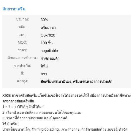
สักยาชาครีม
ปริมาณ:
30%
ชนิด:
ครีมยาชา
แบบ:
GS-7020
MOQ:
100 ชิ้น
ราคา:
negotiable
ลักษณะการทำงาน:
กำจัดรอยสัก
การประกัน:
ปีที่ 2
สี:
ขาว
แสงสูง:
สักครีมบรรเทามึนงง
,
ครีมบรรเทาอาการปวดสัก
XIKE ยาชาครีมสักครีมแว็กซ์เลเซอร์เจาะได้อย่างรวดเร็วไม่มีอาการปวดมืออาชีพทาง
ตรงกลางซ่อมครีมสัก
1. บริการ OEM หลักที่ให้มา
2. เลือกตัวเองเช่นสีสามารถออกแบบโลโก้ของคุณเอง
3. ราคาที่ต่ำกว่า wholsale และมีคุณภาพดี
ใช้สำหรับ:
ปวดเข็มขนาดเล็ก, สัก mircroblading, เจาะร่างกาย, กำจัดรอยสักด้วยเลเซอร์, กำจัด