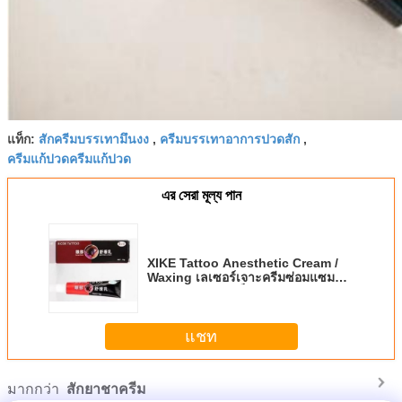
แท็ก:
สักครีมบรรเทามึนงง
,
ครีมบรรเทาอาการปวดสัก
,
ครีมแก้ปวดครีมแก้ปวด
এর সেরা মূল্য পান
XIKE Tattoo Anesthetic Cream /
Waxing เลเซอร์เจาะครีมซ่อมแซม
รอยสักอย่างรวดเร็ว
แชท
มากกว่า
สักยาชาครีม