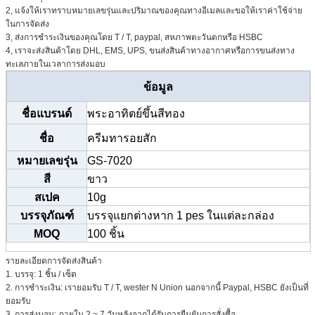
2, แจ้งให้เราทราบหมายเลขรุ่นและปริมาณของคุณทางอีเมลและขอให้เราค่าใช้จ่าย
ในการจัดส่ง
3, ส่งการชำระเงินของคุณโดย T / T, paypal, สหภาพตะวันตกหรือ HSBC
4, เราจะส่งสินค้าโดย DHL, EMS, UPS, ขนส่งสินค้าทางอากาศหรือการขนส่งทาง
ทะเลภายในเวลาการส่งมอบ
ข้อมูล
ชื่อแบรนด์
พระอาทิตย์ขึ้นสีทอง
ชื่อ
ครีมทารอยสัก
หมายเลขรุ่น
GS-7020
สี
ขาว
สเปค
10g
บรรจุภัณฑ์
บรรจุแยกต่างหาก 1 pes ในแต่ละกล่อง
MOQ
100 ชิ้น
รายละเอียดการจัดส่งสินค้า
1. บรรจุ: 1 ชิ้น / เซ็ต
2. การชำระเงิน: เรายอมรับ T / T, wester N Union นอกจากนี้ Paypal, HSBC ยังเป็นที่
ยอมรับ
3. การส่งมอบ: ภายใน 2 ~ 7 วันหลังจากได้รับการยืนยันการสั่งซื้อ