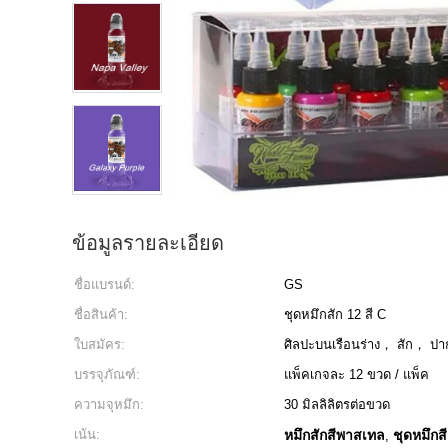
ข้อมูลรายละเอียด
ชื่อแบรนด์:
GS
ชื่อสินค้า:
ชุดหมึกสัก 12 สี C
ใบสมัคร:
ศิลปะบนเรือนร่าง， สัก， ปา
บรรจุภัณฑ์:
แพ็คเกจละ 12 ขวด / แพ็ค
ความจุหมึก:
30 มิลลิลิตรต่อขวด
เน้น:
หมึกสักสีพาสเทล
ชุดหมึกสี
,