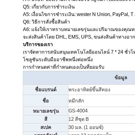
Q5: เกี่ยวกับการชำระเงิน
A5: เงื่อนไขการชำระเงิน: wester N Union, PayPal, T
Q6: วิธีการสั่งซื้อสินค้า
A6: แจ้งให้เราทราบหมายเลขรุ่นและปริมาณของคุณทาง
จะส่งสินค้าโดย DHL, EMS, UPS, ขนส่งสินค้าทางอ
บริการของเรา
เราจัดหาการสนับสนุนเทคโนโลยีออนไลน์ 7 * 24 ชั่วโ
โซลูชันระดับมืออาชีพหนึ่งต่อหนึ่ง
การกำหนดค่าที่กำหนดเองเป็นที่ยอมรับ
ข้อมูล
ชื่อแบรนด์
พระอาทิตย์ขึ้นสีทอง
ชื่อ
หมึกสัก
GS-4004
หมายเลขรุ่น
สี
12 สีชุด B
สเปค
30 มล. (1 ออนซ์)