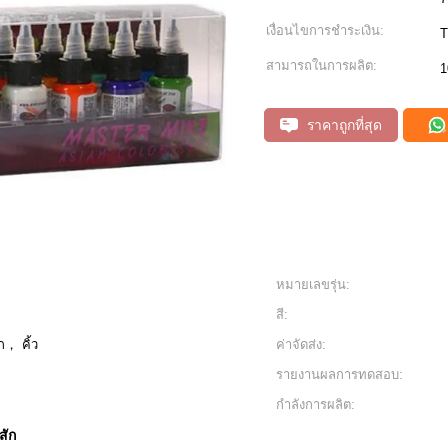
เงื่อนไขการชำระเงิน:
T
สามารถในการผลิต:
1
ราคาถูกที่สุด
หมายเลขรุ่น:
สี:
ก， คิ้ว
ค่าจัดส่ง:
รายงานผลการทดสอบ:
กำลังการผลิต:
สัก