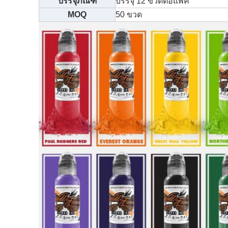
บรรจุภัณฑ์
บรรจุ 12 ขวดต่อแพ็ค
MOQ
50 ขวด