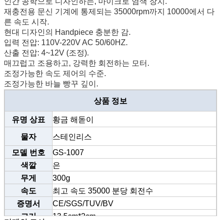
인간 공학으로 디자인하는, 마이크로 염색 장치.
재충전용 문신 기계에 통제되는 35000rpm까지 10000에서 다
른 속도 시작.
현대 디자인의 Handpiece 충분한 감.
입력 전압: 110V-220V AC 50/60HZ.
산출 전압: 4~12V (조정).
매끄럽고 조용하고, 강력한 회전하는 모터.
조정가능한 속도 제어의 수준.
조정가능한 바늘 빵꾸 깊이.
상품 정보
유명 상표
황금 해돋이
물자
스테인리스
모델 번호
GS-1007
색깔
은
무게
300g
속도
최고 속도 35000 분당 회전수
증명서
CE/SGS/TUV/BV
크기
13.5cm*2cm