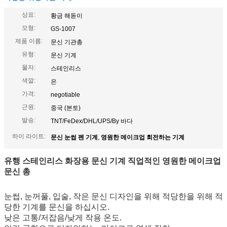
상표:
황금 해돋이
모형:
GS-1007
제품 이름:
문신 기관총
유형:
문신 기계
물자:
스테인리스
색깔:
은
가격:
negotiable
근원:
중국 (본토)
발송:
TNT/FeDex/DHL/UPS/By 바다
하이 라이트:
문신 눈썹 펜 기계
,
영원한 메이크업 회전하는 기계
유행 스테인리스 화장용 문신 기계 직업적인 영원한 메이크업
문신 총
눈썹, 눈꺼풀, 입술, 작은 문신 디자인을 위해 적당한을 위해 적
당한 기계를 문신을 하십시오.
낮은 고통/저잡음/낮게 작용 온도.