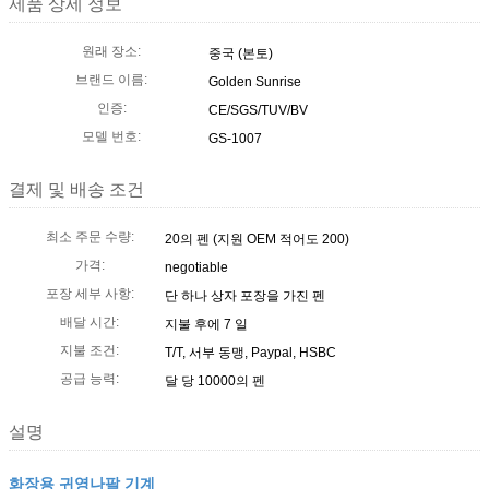
제품 상세 정보
원래 장소:
중국 (본토)
브랜드 이름:
Golden Sunrise
인증:
CE/SGS/TUV/BV
모델 번호:
GS-1007
결제 및 배송 조건
최소 주문 수량:
20의 펜 (지원 OEM 적어도 200)
가격:
negotiable
포장 세부 사항:
단 하나 상자 포장을 가진 펜
배달 시간:
지불 후에 7 일
지불 조건:
T/T, 서부 동맹, Paypal, HSBC
공급 능력:
달 당 10000의 펜
설명
화장용 귀영나팔 기계