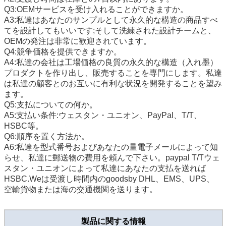
Q3:OEMサービスを受け入れることができますか。
A3:私達はあなたのサンプルとして永久的な構造の商品すべ
てを設計してもいいです;そして洗練された設計チームと、
OEMの発注は非常に歓迎されています。
Q4:競争価格を提供できますか。
A4:私達の会社は工場価格の良質の永久的な構造（入れ墨）
プロダクトを作り出し、販売することを専門にします。私達
は私達の顧客とのお互いに有利な状況を開発することを望み
ます。
Q5:支払についての何か。
A5:支払い条件:ウェスタン・ユニオン、PayPal、T/T、
HSBC等。
Q6:順序を置く方法か。
A6:私達を型式番号およびあなたの量電子メールによって知
らせ、私達に郵送物の費用を頼んで下さい。paypal T/Tウェ
スタン・ユニオンによって私達にあなたの支払を送れば
HSBC.Weは受渡し時間内のgoodsby DHL、EMS、UPS、
空輸貨物または海の交通機関を送ります。
製品に関する情報