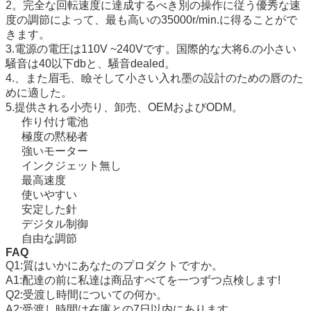
2。完全な回転速度に達成するべき別の操作に従う優秀な速
度の調節によって、最も高いの35000r/min.に得ることがで
きます。
3.電源の電圧は110V ~240Vです。国際的な大将6.の小さい
騒音は40以下dbと、騒音dealed。
4.、また眉毛、瞼そして小さい入れ墨の設計のための唇のた
めに適した。
5.提供される小売り、卸売、OEMおよびODM。
作り付け電池
極度の黙秘者
強いモーター
インクジェット無し
最高速度
使いやすい
安定した針
デジタル制御
自由な調節
FAQ
Q1:質はいかにあなたのプロダクトですか。
A1:配達の前に私達は商品すべてを一つずつ点検します!
Q2:受渡し時間についての何か。
A2:受渡し時間は在庫との7日以内にあります。