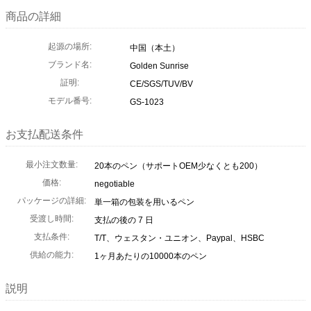
商品の詳細
起源の場所:
中国（本土）
ブランド名:
Golden Sunrise
証明:
CE/SGS/TUV/BV
モデル番号:
GS-1023
お支払配送条件
最小注文数量:
20本のペン（サポートOEM少なくとも200）
価格:
negotiable
パッケージの詳細:
単一箱の包装を用いるペン
受渡し時間:
支払の後の 7 日
支払条件:
T/T、ウェスタン・ユニオン、Paypal、HSBC
供給の能力:
1ヶ月あたりの10000本のペン
説明