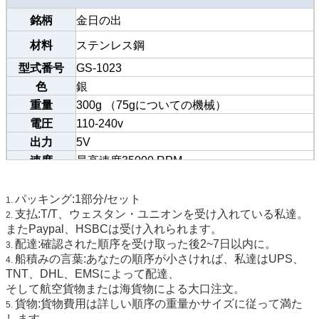
銘柄
金日の出
材料
ステンレス鋼
型式番号
GS-1023
色
銀
重量
300g （75gについての機械）
電圧
110-240v
出力
5V
速度
最高速度35000 RPM
証明
CE/SGS/TUV/BV
サイズ
13.5cm*2cm
パッキング:1部分/セット
1.
支払:T/T、ウェスタン・ユニオンを受け入れている私達。
2.
MOQ
20本のペン
またPaypal、HSBCは受け入れられます。
針の指定
0.35-0.4mm
配達:確認された順序を受け取った後2~7日以内に。
3.
針のサイズ
1R 3R 5R 7R 5F 7F等。
船積みの言葉:あなたの順序が小さければ、私達はUPS、
4.
使用法
眉毛、アイライナー、唇、ボディ入れ墨等
TNT、DHL、EMSによって配達、
そして航空貨物または海貨物による大口注文。
貨物:貨物費用は詳しい順序の重量かサイズに従って満た
5.
します