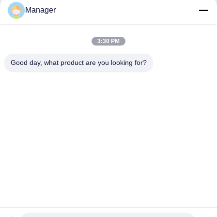
Manager
3:30 PM
Good day, what product are you looking for?
金化粧品の入れ墨機械ステンレス鋼の電気半パーマ
言語を変えて下さい
Japanese
ホーム
|
私たちについて
|
地図
|
Privacy Policy
デスクトップの眺め
Copyright © 2019 - 2026 Golden Sunrise International Co., Limited.
All rights reserved.