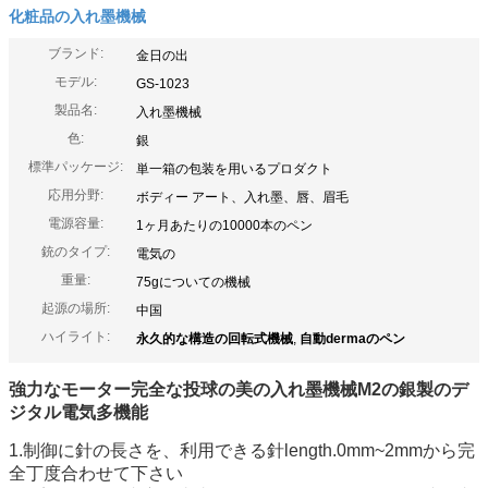
化粧品の入れ墨機械
ブランド:
金日の出
モデル:
GS-1023
製品名:
入れ墨機械
色:
銀
標準パッケージ:
単一箱の包装を用いるプロダクト
応用分野:
ボディー アート、入れ墨、唇、眉毛
電源容量:
1ヶ月あたりの10000本のペン
銃のタイプ:
電気の
重量:
75gについての機械
起源の場所:
中国
ハイライト:
永久的な構造の回転式機械
,
自動dermaのペン
強力なモーター完全な投球の美の入れ墨機械M2の銀製のデ
ジタル電気多機能
1.制御に針の長さを、利用できる針length.0mm~2mmから完
全丁度合わせて下さい