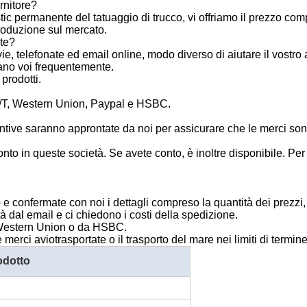
rnitore?
c permanente del tatuaggio di trucco, vi offriamo il prezzo competi
troduzione sul mercato.
nte?
e, telefonate ed email online, modo diverso di aiutare il vostro 
ano voi frequentemente.
prodotti.
/T, Western Union, Paypal e HSBC.
entive saranno approntate da noi per assicurare che le merci so
 in queste società. Se avete conto, è inoltre disponibile. Per i
 e confermate con noi i dettagli compreso la quantità dei prezzi,
tà dal email e ci chiedono i costi della spedizione.
a Western Union o da HSBC.
merci aviotrasportate o il trasporto del mare nei limiti di termi
odotto