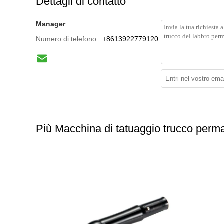
Dettagli di contatto
Manager
Numero di telefono :
+8613922779120
Più Macchina di tatuaggio trucco perm