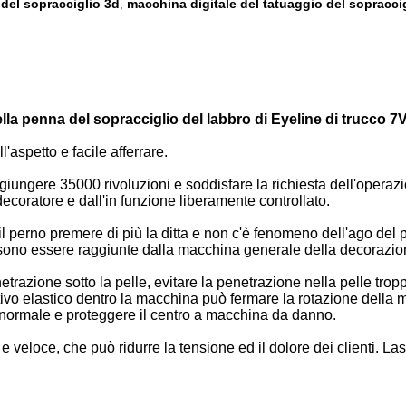
del sopracciglio 3d
macchina digitale del tatuaggio del sopracci
,
lla penna del sopracciglio del labbro di Eyeline di trucco 
aspetto e facile afferrare.
iungere 35000 rivoluzioni e soddisfare la richiesta dell'operazio
oratore e dall'in funzione liberamente controllato.
il perno premere di più la ditta e non c'è fenomeno dell'ago del 
possono essere raggiunte dalla macchina generale della decorazi
razione sotto la pelle, evitare la penetrazione nella pelle troppo
itivo elastico dentro la macchina può fermare la rotazione della 
 normale e proteggere il centro a macchina da danno.
veloce, che può ridurre la tensione ed il dolore dei clienti. Las