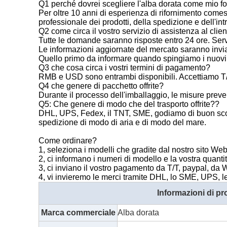
Q1 perché dovrei scegliere l'alba dorata come mio fo
Per oltre 10 anni di esperienza di rifornimento comesti
professionale dei prodotti, della spedizione e dell'in
Q2 come circa il vostro servizio di assistenza al clie
Tutte le domande saranno risposte entro 24 ore. Servi
Le informazioni aggiornate del mercato saranno invi
Quello primo da informare quando spingiamo i nuovi 
Q3 che cosa circa i vostri termini di pagamento?
RMB e USD sono entrambi disponibili. Accettiamo T
Q4 che genere di pacchetto offrite?
Durante il processo dell'imballaggio, le misure prev
Q5: Che genere di modo che del trasporto offrite??
DHL, UPS, Fedex, il TNT, SME, godiamo di buon sconto
spedizione di modo di aria e di modo del mare.
Come ordinare?
1, seleziona i modelli che gradite dal nostro sito Web
2, ci informano i numeri di modello e la vostra quanti
3, ci inviano il vostro pagamento da T/T, paypal, d
4, vi invieremo le merci tramite DHL, lo SME, UPS, le 
Informazioni di pr
Marca commerciale
Alba dorata