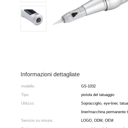
Informazioni dettagliate
modello:
GS-1032
Tipo:
pistola del tatuaggio
Utilizzo:
Sopracciglio, eye-liner, tatu
liner/macchina permanente t
Servizio su misura:
LOGO, ODM, OEM