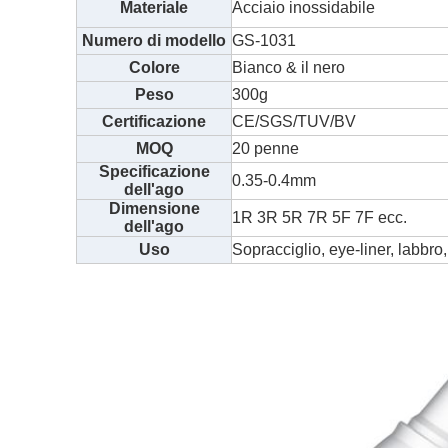
Materiale
Acciaio inossidabile
Numero di modello
GS-1031
Colore
Bianco & il nero
Peso
300g
Certificazione
CE/SGS/TUV/BV
MOQ
20 penne
Specificazione
0.35-0.4mm
dell'ago
Dimensione
1R 3R 5R 7R 5F 7F ecc.
dell'ago
Uso
Sopracciglio, eye-liner, labbro