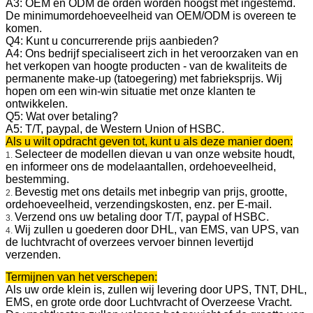
A3: OEM en ODM de orden worden hoogst met ingestemd.
De minimumordehoeveelheid van OEM/ODM is overeen te
komen.
Q4: Kunt u concurrerende prijs aanbieden?
A4: Ons bedrijf specialiseert zich in het veroorzaken van en
het verkopen van hoogte producten - van de kwaliteits de
permanente make-up (tatoegering) met fabrieksprijs. Wij
hopen om een win-win situatie met onze klanten te
ontwikkelen.
Q5: Wat over betaling?
A5: T/T, paypal, de Western Union of HSBC.
Als u wilt opdracht geven tot, kunt u als deze manier doen:
Selecteer de modellen dievan u van onze website houdt,
1.
en informeer ons de modelaantallen, ordehoeveelheid,
bestemming.
Bevestig met ons details met inbegrip van prijs, grootte,
2.
ordehoeveelheid, verzendingskosten, enz. per E-mail.
Verzend ons uw betaling door T/T, paypal of HSBC.
3.
Wij zullen u goederen door DHL, van EMS, van UPS, van
4.
de luchtvracht of overzees vervoer binnen levertijd
verzenden.
Termijnen van het verschepen:
Als uw orde klein is, zullen wij levering door UPS, TNT, DHL,
EMS, en grote orde door Luchtvracht of Overzeese Vracht.