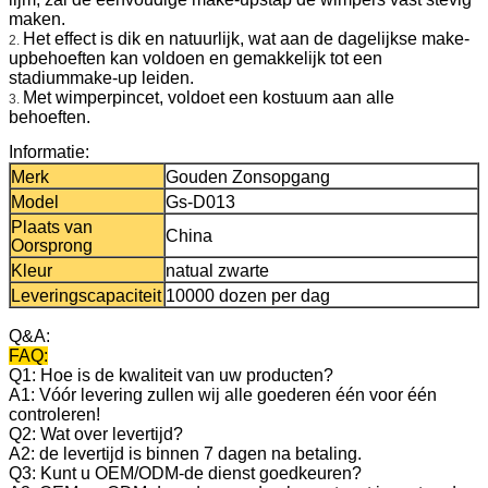
maken.
Het effect is dik en natuurlijk, wat aan de dagelijkse make-
2.
upbehoeften kan voldoen en gemakkelijk tot een
stadiummake-up leiden.
Met wimperpincet, voldoet een kostuum aan alle
3.
behoeften.
Informatie:
Merk
Gouden Zonsopgang
Model
Gs-D013
Plaats van
China
Oorsprong
Kleur
natual zwarte
Leveringscapaciteit
10000 dozen per dag
Q&A:
FAQ:
Q1: Hoe is de kwaliteit van uw producten?
A1: Vóór levering zullen wij alle goederen één voor één
controleren!
Q2: Wat over levertijd?
A2: de levertijd is binnen 7 dagen na betaling.
Q3: Kunt u OEM/ODM-de dienst goedkeuren?