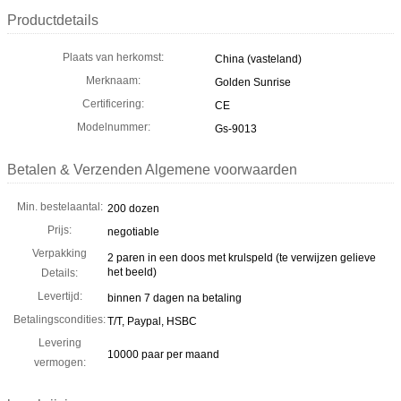
Productdetails
Plaats van herkomst:
China (vasteland)
Merknaam:
Golden Sunrise
Certificering:
CE
Modelnummer:
Gs-9013
Betalen & Verzenden Algemene voorwaarden
Min. bestelaantal:
200 dozen
Prijs:
negotiable
Verpakking
2 paren in een doos met krulspeld (te verwijzen gelieve
het beeld)
Details:
Levertijd:
binnen 7 dagen na betaling
Betalingscondities:
T/T, Paypal, HSBC
Levering
10000 paar per maand
vermogen: