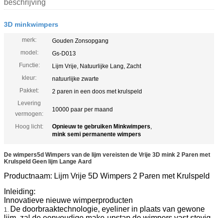
beschrijving
3D minkwimpers
merk:
Gouden Zonsopgang
model:
Gs-D013
Functie:
Lijm Vrije, Natuurlijke Lang, Zacht
kleur:
natuurlijke zwarte
Pakket:
2 paren in een doos met krulspeld
Levering
10000 paar per maand
vermogen:
Hoog licht:
Opnieuw te gebruiken Minkwimpers
,
mink semi permanente wimpers
De wimpers5d Wimpers van de lijm vereisten de Vrije 3D mink 2 Paren met
Krulspeld Geen lijm Lange Aard
Productnaam: Lijm Vrije 5D Wimpers 2 Paren met Krulspeld
Inleiding:
Innovatieve nieuwe wimperproducten
De doorbraaktechnologie, eyeliner in plaats van gewone
1.
lijm, zal de eenvoudige make-upstap de wimpers vast stevig