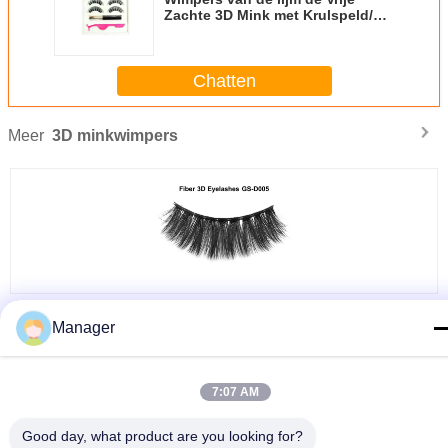
Zachte 3D Mink met Krulspeld/3D
Zweepuitbreidingen
Chatten
Meer
3D minkwimpers
e
Van het de Wimpersstadium van de vezel het Valse 3D Mink Met de hand
gemaakte Hulpmiddel van de de Make-up Natuurlijke Schoonheid
Manager
Veranderingstaal
7:07 AM
Dutch
Good day, what product are you looking for?